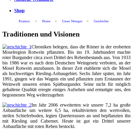
Shop
Position:
>
Home
>
Unser Weingut
>
Geschichte
Traditionen und Visionen
Chroniken belegen, dass die Römer in der eroberten
Moselregion Rotwein pflanzten. Bis ins 19. Jahrhundert machte
roter Burgunder circa zwei Drittel des Rebenbestands aus. Von 1933
bis 1986 war es nach dem Deutschen Weingesetz verboten, an der
Mosel Rotwein anzubauen. In dieser Zeit etablierte sich die Mosel
als hochwertiges Riesling-Anbaugebiet. Sechs Jahre später, im Jahr
1991, gingen wir das Wagnis ein und pflanzten zum Erstaunen der
Weinwelt unseren ersten Spätburgunder. Seine nicht für möglich
gehaltene Qualität erregte einiges Aufsehen und ermutigte uns, den
begonnenen Weg weiterzugehen
Im Jahr 2006 erweiterten wir unsere 7,2 ha große
Anbaufläche um weitere 6,5 ha, rekultivierten den wertvollen,
steilen Schieferboden, legten Querterrassen an und bepflanzten ihn
mit Riesling und Cabernet. Heute ist gut ein Drittel unserer
Anbaufläche mit roten Reben bestockt.