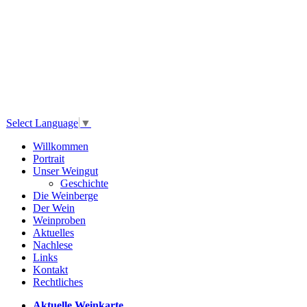
Select Language
▼
Willkommen
Portrait
Unser Weingut
Geschichte
Die Weinberge
Der Wein
Weinproben
Aktuelles
Nachlese
Links
Kontakt
Rechtliches
Aktuelle Weinkarte