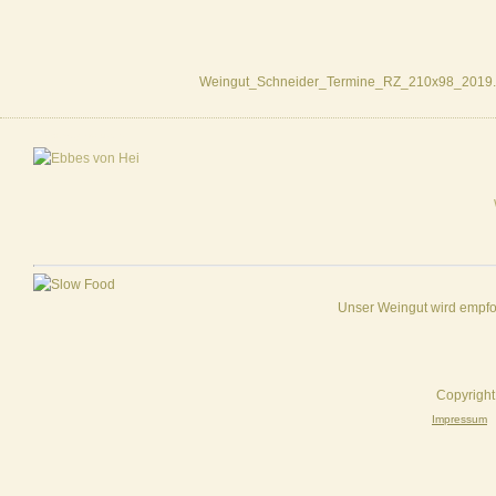
Weingut_Schneider_Termine_RZ_210x98_2019.
Designed by
EntwicklerS.de
Unser Weingut wird empf
Copyright
Impressum