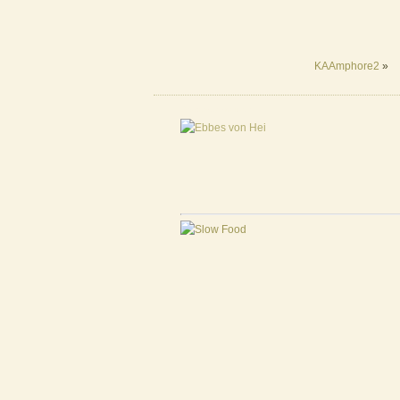
KAAmphore2
»
Designed by
EntwicklerS.de